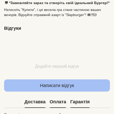
💬 *Замовляйте зараз та створіть свій ідеальний Бургер!*
Натисніть "Купити", і ця весела гра стане частиною ваших
вечорів. Відчуйте справжній азарт із "Slapburger"! 🍔🃏🎲
Відгуки
Додайте перший відгук
Написати відгук
Доставка
Оплата
Гарантія