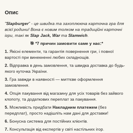
Опис
"
Slapburger
" - це швидка та захоплююча карточна гра для
всієї родини! Вона є новим толком на традиційні карточні
ігри, такі як
Slap Jack, War
та
Slamwich
.
🎯 *7 причин замовити саме у нас:*
1.
Якісні елементи, та гарантія повернення гри, і повної
вартості при винекненні любих складнощів.
2.
Відправка в день замовлення, та швидка доставка до будь-
якого куточка України.
3.
Гра завжди в наявності — миттєве оформлення
замовлення.
4.
Опція пакування від магазину для усіх товарів без зайвого
клопоту, та додаткових переплат за пакування.
5.
Можливість
придбати
Накладним платежем
(без
передплат), просто надішліть нам дані для доставки!
6.
Бонусна система для постійних клієнтів.
7.
Консультація від експертів у світі настільних ігор.