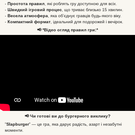
-
Простота правил
, які роблять гру доступною для всіх.
-
Швидкий ігровий процес
, що триває близько 15 хвилин.
-
Весела атмосфера
, яка об’єднує гравців будь-якого віку.
-
Компактний формат
, ідеальний для подорожей і вечірок.
📢 *Відео огляд правил гри:*
📢 Чи готові ви до бургерного виклику?
"
Slapburger
" — це гра, яка дарує радість, азарт і незабутні
моменти.