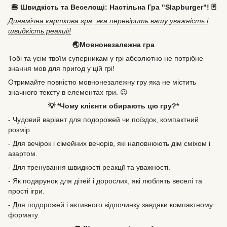
🍔 Швидкість та Веселощі: Настільна Гра "Slapburger"! 🃏
Динамічна карткова гра, яка перевірить вашу уважність і
швидкість реакції!
🌏Мовнонезалежна гра
Тобі та усім твоїм суперникам у грі абсолютно не потрібне
знання мов для пригод у цій грі!
Отримайте повністю мовнонезалежну гру яка не містить
значного тексту в елементах гри. 😉
💡 *Чому клієнти обирають цю гру?*
- Чудовий варіант для подорожей чи поїздок, компактний
розмір.
- Для вечірок і сімейних вечорів, які наповнюють дім сміхом і
азартом.
- Для тренування швидкості реакції та уважності.
- Як подарунок для дітей і дорослих, які люблять веселі та
прості ігри.
- Для подорожей і активного відпочинку завдяки компактному
формату.