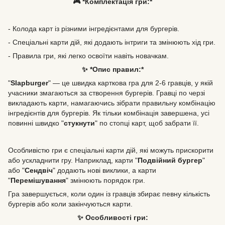
🎮 *Комплектація гри:*
- Колода карт із різними інгредієнтами для бургерів.
- Спеціальні карти дій, які додають інтриги та змінюють хід гри.
- Правила гри, які легко освоїти навіть новачкам.
✨ *Опис правил:*
"
Slapburger
" — це швидка карткова гра для 2-6 гравців, у якій
учасники змагаються за створення бургерів. Гравці по черзі
викладають карти, намагаючись зібрати правильну комбінацію
інгредієнтів для бургерів. Як тільки комбінація завершена, усі
повинні швидко "
стукнути
" по стопці карт, щоб забрати її.
Особливістю гри є спеціальні карти дій, які можуть прискорити
або ускладнити гру. Наприклад, карти "
Подвійний бургер
"
або "
Сендвіч
" додають нові виклики, а карти
"
Перемішування
" змінюють порядок гри.
Гра завершується, коли один із гравців збирає певну кількість
бургерів або коли закінчуються карти.
✨ Особливості гри: