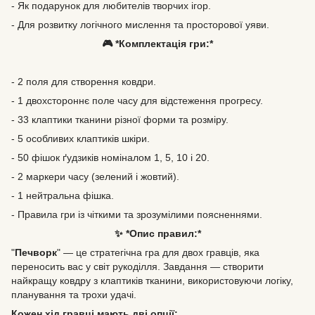
- Як подарунок для любителів творчих ігор.
- Для розвитку логічного мислення та просторової уяви.
🎮 *Комплектація гри:*
- 2 поля для створення ковдри.
- 1 двохстороннє поле часу для відстеження прогресу.
- 33 клаптики тканини різної форми та розміру.
- 5 особливих клаптиків шкіри.
- 50 фішок ґудзиків номіналом 1, 5, 10 і 20.
- 2 маркери часу (зелений і жовтий).
- 1 нейтральна фішка.
- Правила гри із чіткими та зрозумілими поясненнями.
✨ *Опис правил:*
"
Печворк
" — це стратегічна гра для двох гравців, яка
переносить вас у світ рукоділля. Завдання — створити
найкращу ковдру з клаптиків тканини, використовуючи логіку,
планування та трохи удачі.
Кожен хід гравці мають дві опції: