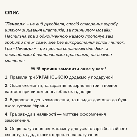
Опис
"
Печворк
" - це вид рукоділля, спосіб створення виробу
шляхом зшивання клаптиків, за принципом мозаїки.
Настільна гра з однойменною назвою пропонує вам
зробити те ж саме, але без використання голок і ниток.
Гра «
Печворк
» - це проста стратегія для двох, з
нескладними й витонченими правилами, на логічне
мислення.
🎯 *8 причин замовити саме у нас:*
1.
Правила гри
УКРАЇНСЬКОЮ
додаємо у подарунок!
2.
Якісні елементи, та гарантія повернення гри, і повної
вартості при винекненні любих складнощів.
3.
Відправка в день замовлення, та швидка доставка до будь-
якого куточка України.
4.
Гра завжди в наявності — миттєве оформлення
замовлення.
5.
Опція пакування від магазину для усіх товарів без зайвого
клопоту, та додаткових переплат за пакування.