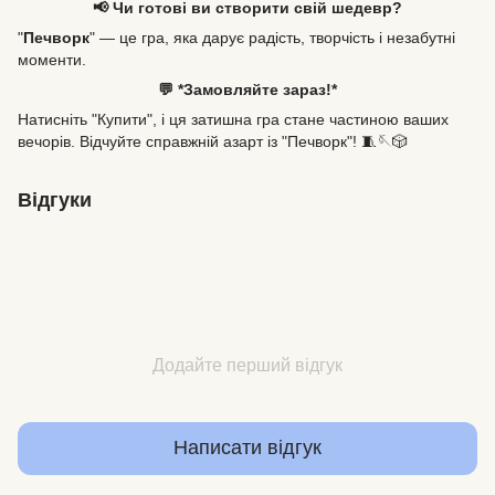
📢 Чи готові ви створити свій шедевр?
"
Печворк
" — це гра, яка дарує радість, творчість і незабутні
моменти.
💬 *Замовляйте зараз!*
Натисніть "Купити", і ця затишна гра стане частиною ваших
вечорів. Відчуйте справжній азарт із "Печворк"! 🧵🪡🎲
Відгуки
Додайте перший відгук
Написати відгук