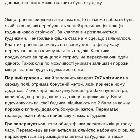
допомогою якого можна закрити будь-яку дірку.
Якщо гравець вирішив взяти шматок,То він може вибрати будь-
який з трьох, які перебувають за нейтральною фішкою (за
годинниковою стрілкою). За клаптик він розплачується
ґудзиками. Нейтральна фішка стає на місце, що звільнилося.
Клаптик гравець розміщує на своєму полі, а фішку часу
пересуває на позначену кількість поділів. Клаптики
поєднуються за принципом тетрису, не перекриваючи один
одного. Також слід по можливості уникати залишати порожні
місця - за них будуть відніматися очки.
Перший гравець
, який заповнить квадрат
7х7 клітинок
на
своєму полі, отримає бонусний жетон, який принесе йому
додаткові 7 очок при підрахунку.Кінець гри:Закінчується гра,
коли обидва гравці доходять до кінця доріжки часу. Вони
підсумовують всі свої ґудзики, віднімають по 2 бали за кожну
порожню клітину, додають бонусний жетон. Перемагає
гравець, який набрав найбільшу кількість ґудзиків.
Гра завершується
, коли обидві фішки досягають кінця треку
часу. Переможець визначається за кількістю набраних очок, які
нараховуються за розміщені клаптики та ґудзики, а також