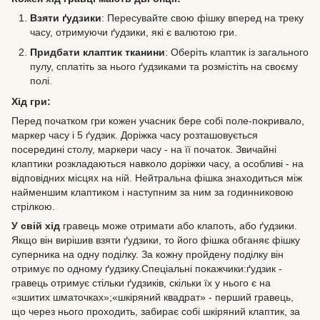
Взяти ґудзики
: Пересувайте свою фішку вперед на треку
часу, отримуючи ґудзики, які є валютою гри.
Придбати клаптик тканини
: Оберіть клаптик із загального
пулу, сплатіть за нього ґудзиками та розмістіть на своєму
полі.
Хід гри:
Перед початком гри кожен учасник бере собі поле-покривало,
маркер часу і 5 ґудзик. Доріжка часу розташовується
посередині столу, маркери часу - на її початок. Звичайні
клаптики розкладаються навколо доріжки часу, а особливі - на
відповідних місцях на ній. Нейтральна фішка знаходиться між
найменшим клаптиком і наступним за ним за годинниковою
стрілкою.
У свій хід
гравець може отримати або клапоть, або ґудзики.
Якщо він вирішив взяти ґудзики, то його фішка обганяє фішку
суперника на одну поділку. За кожну пройдену поділку він
отримує по одному ґудзику.Спеціальні покажчики:ґудзик -
гравець отримує стільки ґудзиків, скільки їх у нього є на
«зшитих шматочках»;«шкіряний квадрат» - перший гравець,
що через нього проходить, забирає собі шкіряний клаптик, за