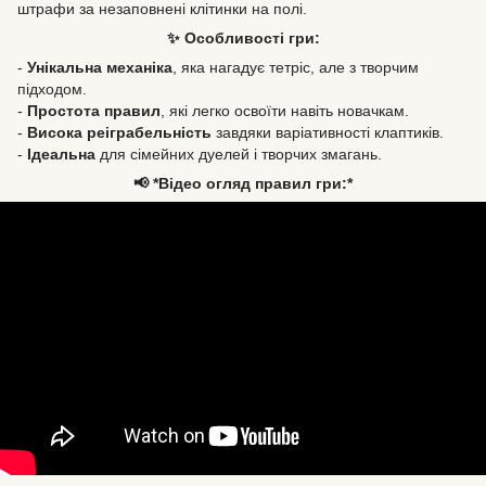
штрафи за незаповнені клітинки на полі.
✨ Особливості гри:
-
Унікальна механіка
, яка нагадує тетріс, але з творчим
підходом.
-
Простота правил
, які легко освоїти навіть новачкам.
-
Висока реіграбельність
завдяки варіативності клаптиків.
-
Ідеальна
для сімейних дуелей і творчих змагань.
📢 *Відео огляд правил гри:*