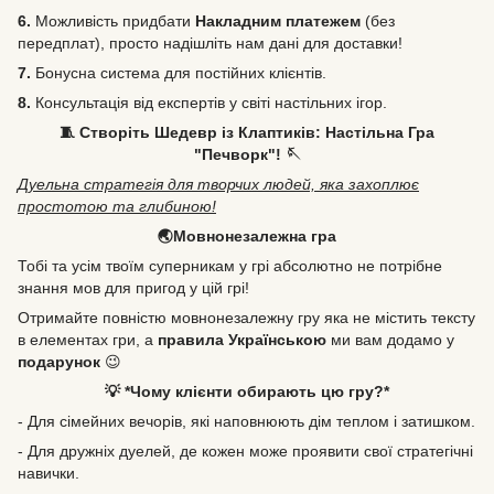
6.
Можливість
придбати
Накладним платежем
(без
передплат), просто надішліть нам дані для доставки!
7.
Бонусна система для постійних клієнтів.
8.
Консультація від експертів у світі настільних ігор.
🧵 Створіть Шедевр із Клаптиків: Настільна Гра
"Печворк"! 🪡
Дуельна стратегія для творчих людей, яка захоплює
простотою та глибиною!
🌏Мовнонезалежна гра
Тобі та усім твоїм суперникам у грі абсолютно не потрібне
знання мов для пригод у цій грі!
Отримайте повністю мовнонезалежну гру яка не містить тексту
в елементах гри, а
правила Українською
ми вам додамо у
подарунок
😉
💡 *Чому клієнти обирають цю гру?*
- Для сімейних вечорів, які наповнюють дім теплом і затишком.
- Для дружніх дуелей, де кожен може проявити свої стратегічні
навички.