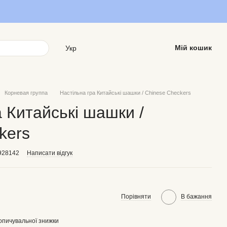
Мій кошик
Укр
Корневая группа
Настільна гра Китайські шашки / Chinese Checkers
а Китайські шашки /
kers
928142
Написати відгук
Порівняти
В бажання
опичувальної знижки