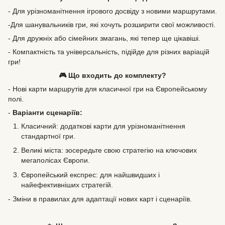
- Для урізноманітнення ігрового досвіду з новими маршрутами.
-Для шанувальників гри, які хочуть розширити свої можливості.
- Для дружніх або сімейних змагань, які тепер ще цікавіші.
- Компактність та універсальність, підійде для різних варіацій
гри!
🎮 Що входить до комплекту?
- Нові карти маршрутів для класичної гри на Європейському
полі.
-
Варіанти сценаріїв:
Класичний: додаткові карти для урізноманітнення
стандартної гри.
Великі міста: зосередьте свою стратегію на ключових
мегаполісах Європи.
Європейський експрес: для найшвидших і
найефективніших стратегій.
- Зміни в правилах для адаптації нових карт і сценаріїв.