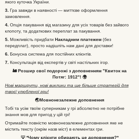
якого куточка України.
3.
Гра завжди в наявності — миттєве оформлення
замовлення.
4.
Опція пакування від магазину для усіх товарів без зайвого
клопоту, та додаткових переплат за пакування.
5.
Можливість
придбати
Накладним платежем
(без
передплат), просто надішліть нам дані для доставки!
6.
Бонусна система для постійних клієнтів.
7.
Консультація від експертів у світі настільних ігор.
🚂 Розшир свої подорожі з доповненням "Квиток на
Потяг: 1912"! 🌍
Нові маршрути, нові виклики та ще більше стратегій для
твоєї улюбленої гри!
🌏Мовнонезалежне доповнення
Тобі та усім твоїм суперникам у грі абсолютно не потрібне
знання мов для пригод у цій грі!
Отримайте повністю мовнонезалежне доповнення яке не
містить тексту (окрім назв міст) в елементах гри.
💡 *Чому клієнти обирають це доповнення?*