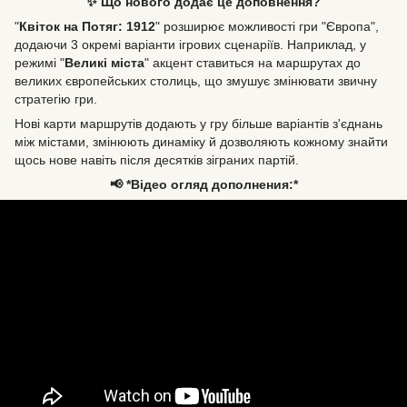
✨ Що нового додає це доповнення?
"
Квіток на Потяг: 1912
" розширює можливості гри "Європа",
додаючи 3 окремі варіанти ігрових сценаріїв. Наприклад, у
режимі "
Великі міста
" акцент ставиться на маршрутах до
великих європейських столиць, що змушує змінювати звичну
стратегію гри.
Нові карти маршрутів додають у гру більше варіантів з'єднань
між містами, змінюють динаміку й дозволяють кожному знайти
щось нове навіть після десятків зіграних партій.
📢 *Відео огляд дополнения:*