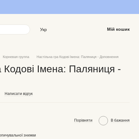
Мій кошик
Укр
Корневая группа
Настільна гра Кодові Імена: Паляниця - Доповнення
 Кодові Імена: Паляниця -
Написати відгук
Порівняти
В бажання
опичувальної знижки