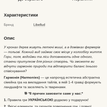
Характеристики
Бренд
Libellud
Опис
У кронах дерев живуть летючі миші, а в домівках фермерів
— польові. Кожний вид займає своє місце у колообігу життя.
Гори, поля, водойми та ліси доповнюють одне одного,
стаючи притулком для різних створінь. Чи зможете ви
відчути гармонію природи та відтворити баланс їхнього
співіснування?
Гармонія (Harmonies)
— це напрочуд естетична абстрактна
сімейна гра на викладання тайлів, в якій 1-4 гравці формують
ландшафти та заселяють їх тваринами.
🎯 *8 причин замовити саме у нас:*
1.
Правила гри
УКРАЇНСЬКОЮ
додаємо у подарунок!
2.
Якісні елементи, та гарантія повернення гри, і повної