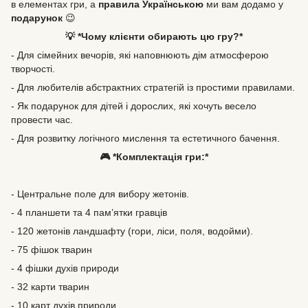
в елементах гри, а
правила Українською
ми вам додамо у
подарунок
😉
💡 *Чому клієнти обирають цю гру?*
- Для сімейних вечорів, які наповнюють дім атмосферою
творчості.
- Для любителів абстрактних стратегій із простими правилами.
- Як подарунок для дітей і дорослих, які хочуть весело
провести час.
- Для розвитку логічного мислення та естетичного бачення.
🎮 *Комплектація гри:*
- Центральне поле для вибору жетонів.
- 4 планшети та 4 пам’ятки гравців
- 120 жетонів ландшафту (гори, ліси, поля, водойми).
- 75 фішок тварин
- 4 фішки духів природи
- 32 карти тварин
- 10 карт духів природи