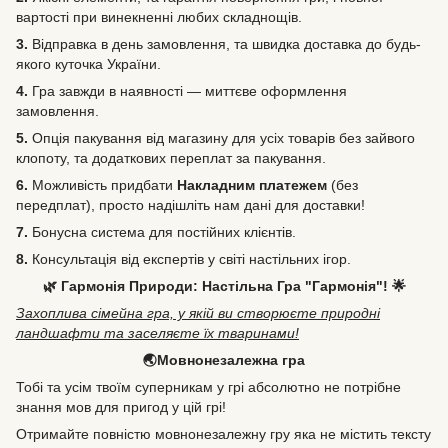
вартості при винекненні любих складнощів.
3.
Відправка в день замовлення, та швидка доставка до будь-
якого куточка України.
4.
Гра завжди в наявності — миттєве оформлення
замовлення.
5.
Опція пакування від магазину для усіх товарів без зайвого
клопоту, та додаткових переплат за пакування.
6.
Можливість
придбати
Накладним платежем
(без
передплат), просто надішліть нам дані для доставки!
7.
Бонусна система для постійних клієнтів.
8.
Консультація від експертів у світі настільних ігор.
🌿 Гармонія Природи: Настільна Гра "Гармонія"! 🌟
Захоплива сімейна гра, у якій ви створюєте природні
ландшафти та заселяєте їх тваринами!
🌏Мовнонезалежна гра
Тобі та усім твоїм суперникам у грі абсолютно не потрібне
знання мов для пригод у цій грі!
Отримайте повністю мовнонезалежну гру яка не містить тексту