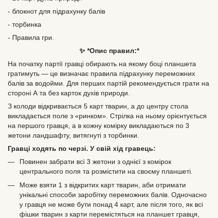
- блокнот для підрахунку балів
- торбинка
- Правила гри.
✨ *Опис правил:*
На початку партії гравці обирають на якому боці планшета
гратимуть — це визначає правила підрахунку переможних
балів за водойми. Для перших партій рекомендується грати на
стороні А та без карток духів природи.
З колоди відкривається 5 карт тварин, а до центру стола
викладається поле з «ринком». Стрілка на ньому орієнтується
на першого гравця, а в кожну комірку викладаються по 3
жетони ландшафту, витягнуті з торбинки.
Гравці ходять по черзі. У свій хід гравець:
Повинен забрати всі 3 жетони з однієї з комірок
центрального поля та розмістити на своєму планшеті.
Може взяти 1 з відкритих карт тварин, аби отримати
унікальні способи заробітку переможних балів. Одночасно
у гравця не може бути понад 4 карт, але після того, як всі
фішки тварин з карти перемістяться на планшет гравця,