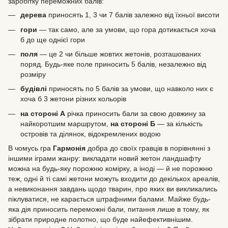
заробітку переможних балів:
дерева
приносять 1, 3 чи 7 балів залежно від їхньої висоти
гори
— так само, але за умови, що гора дотикається хоча
б до ще однієї гори
поля
— це 2 чи більше жовтих жетонів, розташованих
поряд. Будь-яке поле приносить 5 балів, незалежно від
розміру
будівлі
приносять по 5 балів за умови, що навколо них є
хоча б 3 жетони різних кольорів
на стороні А
річка приносить бали за свою довжину за
найкоротшим маршрутом,
на стороні Б
— за кількість
островів та ділянок, відокремлених водою
В чомусь гра
Гармонія
добра до своїх гравців в порівнянні з
іншими іграми жанру: викладати новий жетон ландшафту
можна на будь-яку порожню комірку, а іноді — й не порожню
теж, одні й ті самі жетони можуть входити до декількох ареалів,
а невиконання завдань щодо тварин, про яких ви викликались
піклуватися, не карається штрафними балами. Майже будь-
яка дія приносить переможні бали, питання лише в тому, як
зібрати природне полотно, що буде найефективнішим.