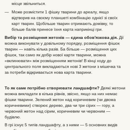
місце звільниться.
Може розмістити 1 фішку тварини до ареалу, якщо
відтворив на своєму планшеті комбінацію однієї зі своїх
карт тварин. Щобільше тварин отримають домівку, то
більше балів принесе їхня карта наприкінці гри.
Вибір та розміщення жетонів — єдина обов'язкова дія.
Дії
можна виконувати у довільному порядку, розміщення фішок
тварин — навіть кілька разів. Ба більше — розміщення цих
фішок, так само як добір нової карти тварини, можна
«вклинювати» між розміщенням жетонів! В кінці ходу до
центрального поля викладаються нові 3 жетони з мішечка та
за потреби відкривається нова карта тварини.
То як саме потрібно створювати ландшафти?
Деякі жетони
можна викладати в кілька рівнів, звісно, якщо на них немає
фішки тварини. Зелений жетон над коричневим (чи двома
коричневими) створює дерево, два чи три сірих — гору, а
червоний жетон над сірим, коричневим чи червоним —
будівлю.
В грі існує 5 типів ландшафту, а з ними — 5 основних видів