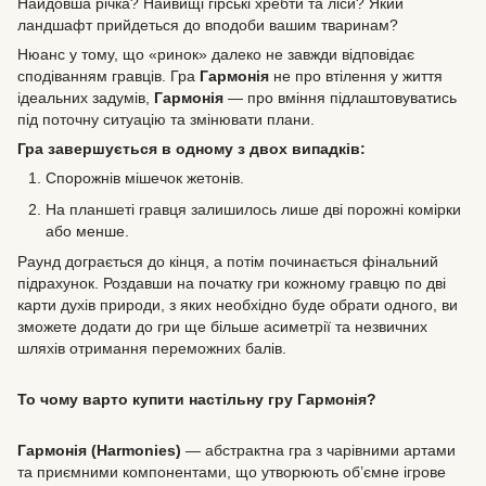
Найдовша річка? Найвищі гірські хребти та ліси? Який
ландшафт прийдеться до вподоби вашим тваринам?
Нюанс у тому, що «ринок» далеко не завжди відповідає
сподіванням гравців. Гра
Гармонія
не про втілення у життя
ідеальних задумів,
Гармонія
— про вміння підлаштовуватись
під поточну ситуацію та змінювати плани.
Гра завершується в одному з двох випадків:
Спорожнів мішечок жетонів.
На планшеті гравця залишилось лише дві порожні комірки
або менше.
Раунд дограється до кінця, а потім починається фінальний
підрахунок. Роздавши на початку гри кожному гравцю по дві
карти духів природи, з яких необхідно буде обрати одного, ви
зможете додати до гри ще більше асиметрії та незвичних
шляхів отримання переможних балів.
То чому варто купити настільну гру Гармонія?
Гармонія (Harmonies)
— абстрактна гра з чарівними артами
та приємними компонентами, що утворюють об’ємне ігрове