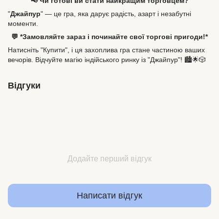
📢 Чи готові ви стати найкращим торговцем?
"
Джайпур
" — це гра, яка дарує радість, азарт і незабутні
моменти.
💬 *Замовляйте зараз і починайте свої торгові пригоди!*
Натисніть "Купити", і ця захоплива гра стане частиною ваших
вечорів. Відчуйте магію індійського ринку із "Джайпур"! 🏙️🌟🎲
Відгуки
Додайте перший відгук
Написати відгук