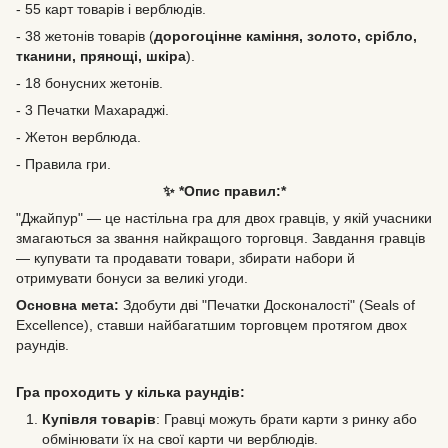
- 55 карт товарів і верблюдів.
- 38 жетонів товарів (
дорогоцінне каміння, золото, срібло,
тканини, прянощі, шкіра
).
- 18 бонусних жетонів.
- 3 Печатки Махараджі.
- Жетон верблюда.
- Правила гри.
✨ *Опис правил:*
"Джайпур" — це настільна гра для двох гравців, у якій учасники
змагаються за звання найкращого торговця. Завдання гравців
— купувати та продавати товари, збирати набори й
отримувати бонуси за великі угоди.
Основна мета:
Здобути дві "Печатки Досконалості" (Seals of
Excellence), ставши найбагатшим торговцем протягом двох
раундів.
Гра проходить у кілька раундів:
Купівля товарів
: Гравці можуть брати карти з ринку або
обмінювати їх на свої карти чи верблюдів.