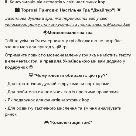
8.
Консультація від експертів у світі настільних ігор.
🏙️ Торгові Пригоди: Настільна Гра "Джайпур"! 🌟
Захоплива дуельна гра, яка переносить вас у світ
індійського ринку та конкуренції за прихильність Махараджі!
🌏Мовнонезалежна гра
Тобі та усім твоїм суперникам у грі абсолютно не потрібне
знання мов для пригод у цій грі!
Отримайте повністю мовнонезалежну гру яка не містить тексту
в елементах гри, а
правила Українською
ми вам додамо у
подарунок
😉
💡 *Чому клієнти обирають цю гру?*
- Для стратегічних дуелей із друзями чи партнерами.
- Для любителів економічних ігор із простими правилами.
- Як подарунок для фанатів карткових ігор.
- Для розвитку тактичного мислення та вміння аналізувати
ринок.
🎮 *Комплектація гри:*