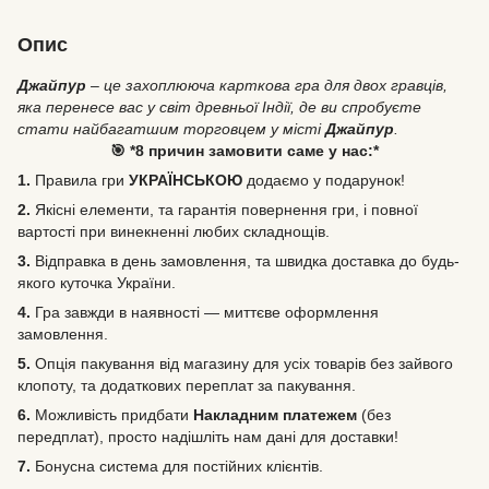
Опис
Джайпур
– це захоплююча карткова гра для двох гравців,
яка перенесе вас у світ древньої Індії, де ви спробуєте
стати найбагатшим торговцем у місті
Джайпур
.
🎯 *8 причин замовити саме у нас:*
1.
Правила гри
УКРАЇНСЬКОЮ
додаємо у подарунок!
2.
Якісні елементи, та гарантія повернення гри, і повної
вартості при винекненні любих складнощів.
3.
Відправка в день замовлення, та швидка доставка до будь-
якого куточка України.
4.
Гра завжди в наявності — миттєве оформлення
замовлення.
5.
Опція пакування від магазину для усіх товарів без зайвого
клопоту, та додаткових переплат за пакування.
6.
Можливість
придбати
Накладним платежем
(без
передплат), просто надішліть нам дані для доставки!
7.
Бонусна система для постійних клієнтів.