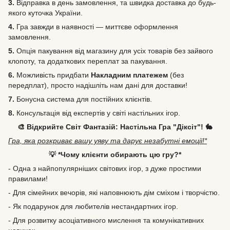
3.
Відправка в день замовлення, та швидка доставка до будь-
якого куточка України.
4.
Гра завжди в наявності — миттєве оформлення
замовлення.
5.
Опція пакування від магазину для усіх товарів без зайвого
клопоту, та додаткових переплат за пакування.
6.
Можливість
придбати
Накладним платежем
(без
передплат), просто надішліть нам дані для доставки!
7.
Бонусна система для постійних клієнтів.
8.
Консультація від експертів у світі настільних ігор.
🎨 Відкрийте Світ Фантазій: Настільна Гра "Діксіт"! 🐇
Гра, яка розкриває вашу уяву та дарує незабутні емоції!*
💡 *Чому клієнти обирають цю гру?*
- Одна з найпопулярніших світових ігор, з дуже простими
правилами!
- Для сімейних вечорів, які наповнюють дім сміхом і творчістю.
- Як подарунок для любителів нестандартних ігор.
- Для розвитку асоціативного мислення та комунікативних