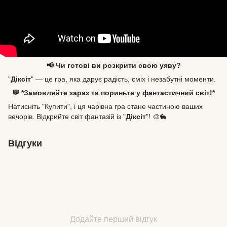
📢 Чи готові ви розкрити свою уяву?
"
Діксіт
" — це гра, яка дарує радість, сміх і незабутні моменти.
💬 *Замовляйте зараз та пориньте у фантастичний світ!*
Натисніть "Купити", і ця чарівна гра стане частиною ваших
вечорів. Відкрийте світ фантазій із "
Діксіт
"! 🎨🐇
Відгуки
Додайте перший відгук