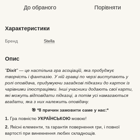
До обраного
Порівняти
Характеристики
Бренд
Stella
Опис
"
Dixit
" — це настільна гра асоціацій, яка пробуджує
творчість і фантазію. У ній гравці по черзі виступають у
ролі оповідача, придумуючи загадкові підказки до карток із
чарівними ілюстраціями. Інші учасники додають свої карти,
які можуть відповідати підказці, а потім усі намагаються
вгадати, яка з них належить оповідачу.
🎯 *8 причин замовити саме у нас:*
1.
Гра повністю
УКРАЇНСЬКОЮ
мовою!
2.
Якісні елементи, та гарантія повернення гри, і повної
вартості при винекнення любих складнощів.