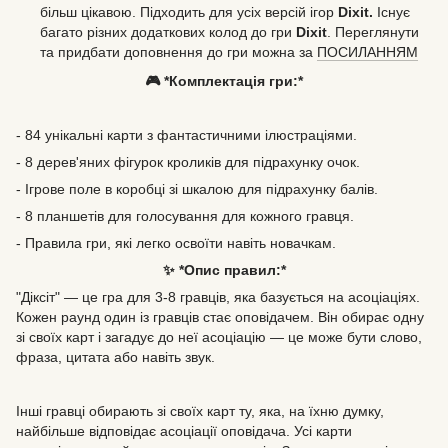
більш цікавою. Підходить для усіх версій ігор
Dixit.
Існує
багато різних додаткових колод до гри
Dixit
. Переглянути
та придбати доповнення до гри можна за
ПОСИЛАННЯМ
🎮 *Комплектація гри:*
- 84 унікальні карти з фантастичними ілюстраціями.
- 8 дерев'яних фігурок кроликів для підрахунку очок.
- Ігрове поле в коробці зі шкалою для підрахунку балів.
- 8 планшетів для голосування для кожного гравця.
- Правила гри, які легко освоїти навіть новачкам.
✨ *Опис правил:*
"Діксіт" — це гра для 3-8 гравців, яка базується на асоціаціях.
Кожен раунд один із гравців стає оповідачем. Він обирає одну
зі своїх карт і загадує до неї асоціацію — це може бути слово,
фраза, цитата або навіть звук.
Інші гравці обирають зі своїх карт ту, яка, на їхню думку,
найбільше відповідає асоціації оповідача. Усі карти