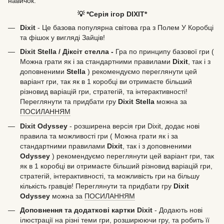
навичок.
💡 *Серія ігор DIXIT*
Dixit
- Це базова популярна світова гра з Полем У Коробці
та фішок у вигляді Зайців!
Dixit Stella / Діксіт стелла -
Гра по принципу базової гри (
Можна грати як і за стандартними правилами
Dixit
, так і з
доповненими
Stella
) рекомендуємо переглянути цей
варіант гри, так як в 1 коробці ви отримаєте більший
різновид варіацій гри, стратегій, та інтерактивності!
Переглянути та придбати гру
Dixit Stella
можна за
ПОСИЛАННЯМ
Dixit Odyssey
- розширена версія гри Dixit, додає нові
правила та можливості гри ( Можна грати як і за
стандартними правилами
Dixit
, так і з доповненими
Odyssey
) рекомендуємо переглянути цей варіант гри, так
як в 1 коробці ви отримаєте більший різновид варіацій гри,
стратегій, інтерактивності, та можливість гри на більшу
кількість гравців! Переглянути та придбати гру
Dixit
Odyssey
можна за
ПОСИЛАННЯМ
Доповнення та додаткові картки Dixit
- Додають нові
ілюстрації на різні теми гри, розширюючи гру, та робить її