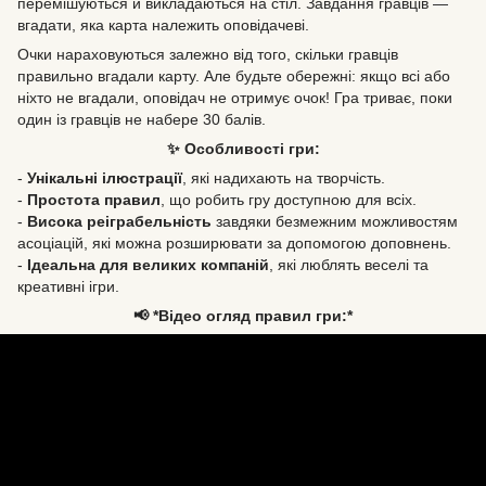
перемішуються й викладаються на стіл. Завдання гравців —
вгадати, яка карта належить оповідачеві.
Очки нараховуються залежно від того, скільки гравців
правильно вгадали карту. Але будьте обережні: якщо всі або
ніхто не вгадали, оповідач не отримує очок! Гра триває, поки
один із гравців не набере 30 балів.
✨ Особливості гри:
-
Унікальні ілюстрації
, які надихають на творчість.
-
Простота правил
, що робить гру доступною для всіх.
-
Висока реіграбельність
завдяки безмежним можливостям
асоціацій, які можна розширювати за допомогою доповнень.
-
Ідеальна для великих компаній
, які люблять веселі та
креативні ігри.
📢 *Відео огляд правил гри:*