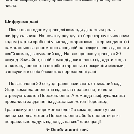
число.
Шифруємо дані
Після цього одному гравцеві команди дістається роль
шифрувальника. На початку раунду він бере картку з числовим
кодом (картки зроблені у вигляді старих комп'ютерних дискет) і
намагається за допомогою асоціацій на відкриті слова донести
своїй команді задуманий код. На все про все у гравців є 30
секунд. Звичайно, своїй команді досить легко відгадати код, а
от команді опонентів потрібно гарненько поскрипіти мізками,
записуючи в своїх блокнотах перехоплені дані.
По закінченні 30 секунд гравці називають отриманий код.
Якщо команда опонентів відповіла правильно, то вони
отримують жетон Перехоплення. А команда шифрувальника
провалила завдання, їм дістається жетон Перешкод.
Гра закінчується перемогою однієї з команд, якщо у них
виявиться два жетони Перехоплення або їх опоненти двічі
неправильно дадуть відповідь на свої ж асоціації.
✨ Особливості гри: