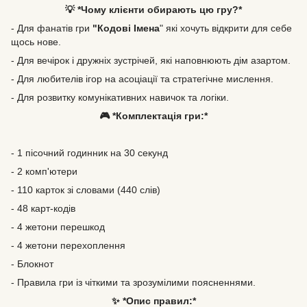
💡 *Чому клієнти обирають цю гру?*
- Для фанатів гри
"Кодові Імена
" які хочуть відкрити для себе
щось нове.
- Для вечірок і дружніх зустрічей, які наповнюють дім азартом.
- Для любителів ігор на асоціації та стратегічне мислення.
- Для розвитку комунікативних навичок та логіки.
🎮 *Комплектація гри:*
- 1 пісочний годинник на 30 секунд
- 2 комп'ютери
- 110 карток зі словами (440 слів)
- 48 карт-кодів
- 4 жетони перешкод
- 4 жетони перехоплення
- Блокнот
- Правила гри із чіткими та зрозумілими поясненнями.
✨ *Опис правил:*