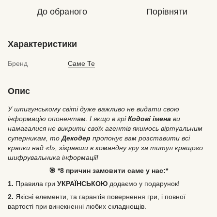
До обраного
Порівняти
Характеристики
Бренд
Саме Те
Опис
У шпигунському світі дуже важливо не видати свою
інформацію опонентам. І якщо в грі
Кодові імена
ви
намагалися не викрити своїх агентів якимось віртуальним
суперникам, то
Декодер
пропонує вам розставити всі
крапки над «I», зігравши в командну гру за титул кращого
шифрувальника інформації!
🎯 *8 причин замовити саме у нас:*
1.
Правила гри
УКРАЇНСЬКОЮ
додаємо у подарунок!
2.
Якісні елементи, та гарантія повернення гри, і повної
вартості при винекненні любих складнощів.