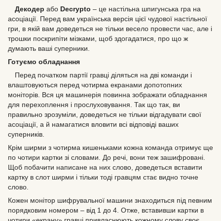
Декодер
або
Decrypto
– це настільна шпигунська гра на
асоціації. Перед вам українська версія цієї чудової настільної
гри, в якій вам доведеться не тільки весело провести час, але і
трошки поскрипіти мізками, щоб здогадатися, про що ж
думають ваші суперники.
Готуємо обладнання
Перед початком партії гравці діляться на дві команди і
влаштовуються перед чотирма екранами допотопних
моніторів. Вся ця машинерія повинна зображати обладнання
для перехоплення і прослуховування. Так що так, ви
правильно зрозуміли, доведеться не тільки відгадувати свої
асоціації, а й намагатися вловити всі відповіді ваших
суперників.
Крім ширми з чотирма кишеньками кожна команда отримує ще
по чотири картки зі словами. До речі, вони теж зашифровані.
Щоб побачити написане на них слово, доведеться вставити
картку в слот ширми і тільки тоді гравцям стає видно точне
слово.
Кожен монітор шифрувальної машини знаходиться під певним
порядковим номером – від 1 до 4. Отже, вставивши картки в
чотири «екрану» гравці привласнюють кожному слову своє