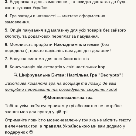
3.
Відправка в день замовлення, та швидка доставка до будь-
якого куточка України.
4.
Гра завжди в наявності — миттєве оформлення
замовлення.
5.
Опція пакування від магазину для усіх товарів без зайвого
клопоту, та додаткових переплат за пакування.
6.
Можливість
придбати
Накладним платежем
(без
передплат), просто надішліть нам дані для доставки!
7.
Бонусна система для постійних клієнтів.
8.
Консультація від експертів у світі настільних ігор.
🔍 Шифрувальна Битва: Настільна Гра "Decrypto"!
Захоплива командна гра на асоціації та логіку, де вам
потрібно передавати та розгадувати секретні коди!
🌏Мовнонезалежна гра
Тобі та усім твоїм суперникам у грі абсолютно не потрібне
знання мов для пригод у цій грі!
Отримайте повністю мовнонезалежну гру яка не містить тексту
в елементах гри, а
правила Українською
ми вам додамо у
подарунок
😉