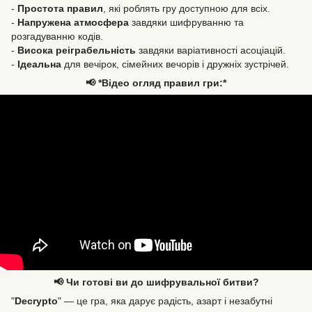
-
Простота правил
, які роблять гру доступною для всіх.
-
Напружена атмосфера
завдяки шифруванню та
розгадуванню кодів.
-
Висока реіграбельність
завдяки варіативності асоціацій.
-
Ідеальна
для вечірок, сімейних вечорів і дружніх зустрічей.
📢 *Відео огляд правил гри:*
📢 Чи готові ви до шифрувальної битви?
"
Decrypto
" — це гра, яка дарує радість, азарт і незабутні