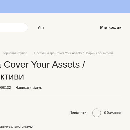
Мій кошик
Укр
Корневая группа
Настільна гра Cover Your Assets / Покрий свої активи
 Cover Your Assets /
активи
968132
Написати відгук
Порівняти
В бажання
опичувальної знижки