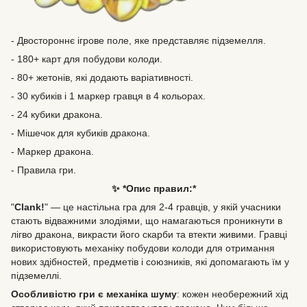
- Двостороннє ігрове поле, яке представляє підземелля.
- 180+ карт для побудови колоди.
- 80+ жетонів, які додають варіативності.
- 30 кубиків і 1 маркер гравця в 4 кольорах.
- 24 кубики дракона.
- Мішечок для кубиків дракона.
- Маркер дракона.
- Правила гри.
✨ *Опис правил:*
"
Clank!
" — це настільна гра для 2-4 гравців, у якій учасники
стають відважними злодіями, що намагаються проникнути в
лігво дракона, викрасти його скарби та втекти живими. Гравці
використовують механіку побудови колоди для отримання
нових здібностей, предметів і союзників, які допомагають їм у
підземеллі.
Особливістю гри є
механіка шуму
: кожен необережний хід