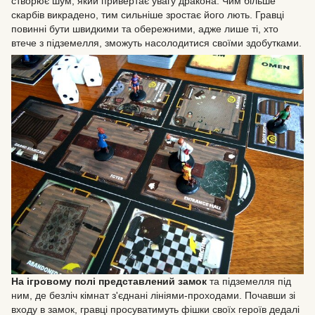
створює шум, який привертає увагу дракона. Чим більше
скарбів викрадено, тим сильніше зростає його лють. Гравці
повинні бути швидкими та обережними, адже лише ті, хто
втече з підземелля, зможуть насолодитися своїми здобутками.
На ігровому полі представлений замок
та підземелля під
ним, де безліч кімнат з'єднані лініями-проходами. Почавши зі
входу в замок, гравці просуватимуть фішки своїх героїв дедалі