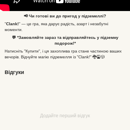
📢 Чи готові ви до пригод у підземеллі?
"
Clank!
" — це гра, яка дарує радість, азарт і незабутні
моменти.
💬 *Замовляйте зараз та відправляйтесь у підземну
подорож!*
Натисніть "Купити", і ця захоплива гра стане частиною ваших
вечорів. Відчуйте магію підземелля із "Clank!" 🐉🎴🎲
Відгуки
Додайте перший відгук