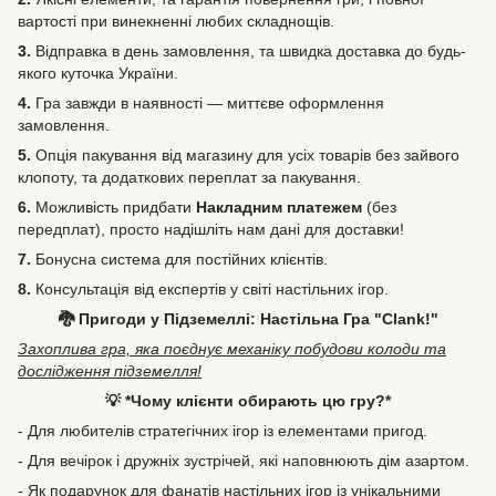
вартості при винекненні любих складнощів.
3.
Відправка в день замовлення, та швидка доставка до будь-
якого куточка України.
4.
Гра завжди в наявності — миттєве оформлення
замовлення.
5.
Опція пакування від магазину для усіх товарів без зайвого
клопоту, та додаткових переплат за пакування.
6.
Можливість
придбати
Накладним платежем
(без
передплат), просто надішліть нам дані для доставки!
7.
Бонусна система для постійних клієнтів.
8.
Консультація від експертів у світі настільних ігор.
🐉 Пригоди у Підземеллі: Настільна Гра "Clank!"
Захоплива гра, яка поєднує механіку побудови колоди та
дослідження підземелля!
💡 *Чому клієнти обирають цю гру?*
- Для любителів стратегічних ігор із елементами пригод.
- Для вечірок і дружніх зустрічей, які наповнюють дім азартом.
- Як подарунок для фанатів настільних ігор із унікальними