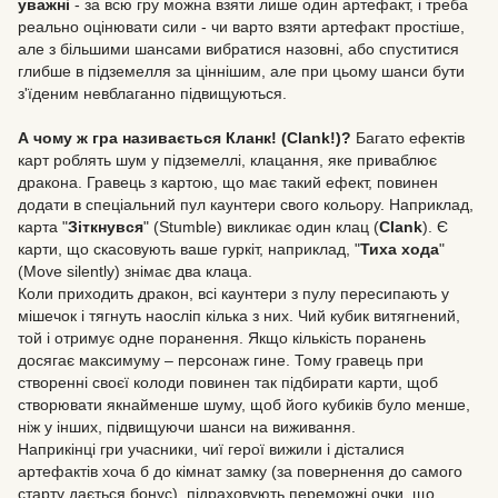
уважні
- за всю гру можна взяти лише один артефакт, і треба
реально оцінювати сили - чи варто взяти артефакт простіше,
але з більшими шансами вибратися назовні, або спуститися
глибше в підземелля за ціннішим, але при цьому шанси бути
з'їденим невблаганно підвищуються.
А чому ж гра називається Кланк! (Clank!)?
Багато ефектів
карт роблять шум у підземеллі, клацання, яке приваблює
дракона. Гравець з картою, що має такий ефект, повинен
додати в спеціальний пул каунтери свого кольору. Наприклад,
карта "
Зіткнувся
" (Stumble) викликає один клац (
Clank
). Є
карти, що скасовують ваше гуркіт, наприклад, "
Тиха хода
"
(Move silently) знімає два клаца.
Коли приходить дракон, всі каунтери з пулу пересипають у
мішечок і тягнуть наосліп кілька з них. Чий кубик витягнений,
той і отримує одне поранення. Якщо кількість поранень
досягає максимуму – персонаж гине. Тому гравець при
створенні своєї колоди повинен так підбирати карти, щоб
створювати якнайменше шуму, щоб його кубиків було менше,
ніж у інших, підвищуючи шанси на виживання.
Наприкінці гри учасники, чиї герої вижили і дісталися
артефактів хоча б до кімнат замку (за повернення до самого
старту дається бонус), підраховують переможні очки, що