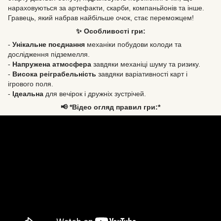
нараховуються за артефакти, скарби, компаньйонів та інше.
Гравець, який набрав найбільше очок, стає переможцем!
✨ Особливості гри:
-
Унікальне поєднання
механіки побудови колоди та
дослідження підземелля.
-
Напружена атмосфера
завдяки механіці шуму та ризику.
-
Висока реіграбельність
завдяки варіативності карт і
ігрового поля.
-
Ідеальна
для вечірок і дружніх зустрічей.
📢 *Відео огляд правил гри:*