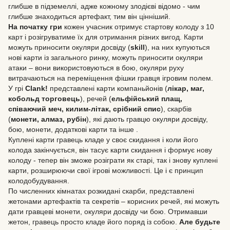
глибше в підземеллі, адже кожному злодієві відомо - чим
глибше знаходиться артефакт, тим він цінніший.
На початку гри
кожен учасник отримує стартову колоду з 10
карт і розігруватиме їх для отримання різних вигод. Карти
можуть приносити окуляри досвіду (
skill
), на них купуються
нові карти із загального ринку, можуть приносити окуляри
атаки – вони використовуються в бою, окуляри руху
витрачаються на переміщення фішки гравця ігровим полем.
У грі
Clank!
представлені карти компаньйонів (
лікар, маг,
кобольд торговець
), речей (
ельфійський плащ,
співаючий меч, килим-літак, срібний спис
), скарбів
(
монети, алмаз, рубін
), які дають гравцю окуляри досвіду,
бою, монети, додаткові карти та інше .
Куплені карти гравець кладе у своє скидання і коли його
колода закінчується, він тасує карти скидання і формує нову
колоду - тепер він зможе розіграти як старі, так і знову куплені
карти, розширюючи свої ігрові можливості. Це і є принцип
колодобудування.
По численних кімнатах розкидані скарби, представлені
жетонами артефактів та секретів – корисних речей, які можуть
дати гравцеві монети, окуляри досвіду чи бою. Отримавши
жетон, гравець просто кладе його поряд із собою.
Але будьте