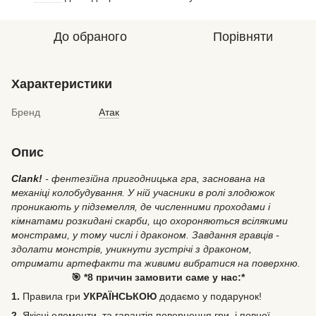
До обраного
Порівняти
Характеристики
Бренд
Атак
Опис
Clank!
- фентезійна пригодницька гра, заснована на
механіці колобудування. У ній учасники в ролі злодюжок
проникають у підземелля, де численними проходами і
кімнатами розкидані скарби, що охороняються всілякими
монстрами, у тому числі і драконом. Завдання гравців -
здолати монстрів, уникнути зустрічі з драконом,
отримати артефакти та живими вибратися на поверхню.
🎯 *8 причин замовити саме у нас:*
1.
Правила гри
УКРАЇНСЬКОЮ
додаємо у подарунок!
2.
Якісні елементи, та гарантія повернення гри, і повної