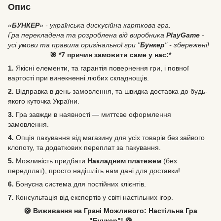
Опис
«
БУНКЕР
» - українська дискусійна карткова гра.
Гра перекладена та розроблена від виробника
PlayGame
-
усі умови та правила оригінальної гри "
Бункер
" - збережені!
🎯 *7 причин замовити саме у нас:*
1.
Якісні елементи, та гарантія повернення гри, і повної
вартості при винекненні любих складнощів.
2.
Відправка в день замовлення, та швидка доставка до будь-
якого куточка України.
3.
Гра завжди в наявності — миттєве оформлення
замовлення.
4.
Опція пакування від магазину для усіх товарів без зайвого
клопоту, та додаткових переплат за пакування.
5.
Можливість
придбати
Накладним платежем
(без
передплат), просто надішліть нам дані для доставки!
6.
Бонусна система для постійних клієнтів.
7.
Консультація від експертів у світі настільних ігор.
🛟 Виживання на Грані Можливого: Настільна Гра
"Бункер"! 🛟