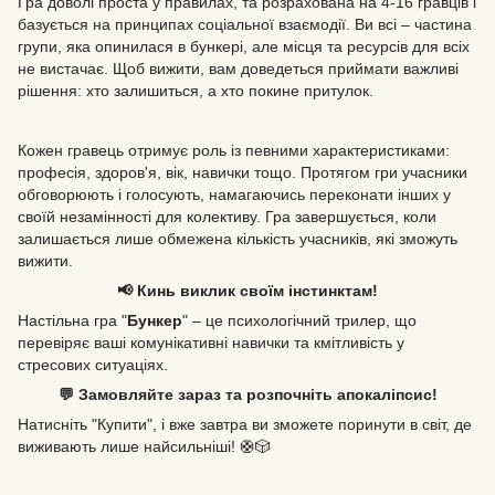
Гра доволі проста у правилах, та розрахована на 4-16 гравців і
базується на принципах соціальної взаємодії. Ви всі – частина
групи, яка опинилася в бункері, але місця та ресурсів для всіх
не вистачає. Щоб вижити, вам доведеться приймати важливі
рішення: хто залишиться, а хто покине притулок.
Кожен гравець отримує роль із певними характеристиками:
професія, здоров'я, вік, навички тощо. Протягом гри учасники
обговорюють і голосують, намагаючись переконати інших у
своїй незамінності для колективу. Гра завершується, коли
залишається лише обмежена кількість учасників, які зможуть
вижити.
📢 Кинь виклик своїм інстинктам!
Настільна гра "
Бункер
" – це психологічний трилер, що
перевіряє ваші комунікативні навички та кмітливість у
стресових ситуаціях.
💬 Замовляйте зараз та розпочніть апокаліпсис!
Натисніть "Купити", і вже завтра ви зможете поринути в світ, де
виживають лише найсильніші! 🛟🎲