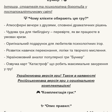
Інтрига, стратегія та психологічна боротьба у
постапокаліптичному світі!
💡 *Чому клієнти обирають цю гру?*
- Атмосферні вечори з друзями, сповнені драматичних рішень
- Чудова гра для тімбілдінгу – перевірте, як ви працюєте в
умовах кризи.
- Оригінальний подарунок для любителів психологічних ігор.
- Розвиток навичок переконання, логіки та творчого мислення.
- Україномовний аналог популярної гри "Бункер"
- Озвучка карт "Катастроф" що робить максимальне занурення
у гру!
Україномовна версія гри! Також в наявності
Російськомовна версія гри з оригінальною
комплектацією!
🎮 *Комплектація гри:*
✨ *Опис правил:*