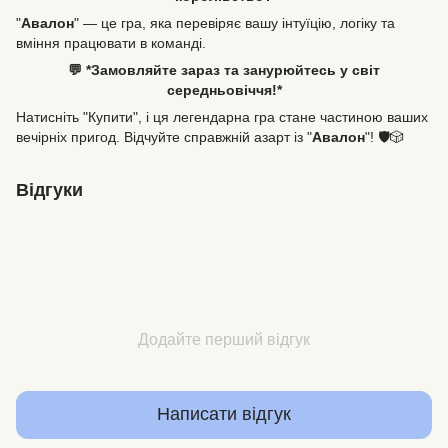
"
Авалон
" — це гра, яка перевіряє вашу інтуїцію, логіку та
вміння працювати в команді.
💬 *Замовляйте зараз та занурюйтесь у світ
середньовіччя!*
Натисніть "Купити", і ця легендарна гра стане частиною ваших
вечірніх пригод. Відчуйте справжній азарт із "
Авалон
"! 🛡️🎲
Відгуки
Додайте перший відгук
Написати відгук