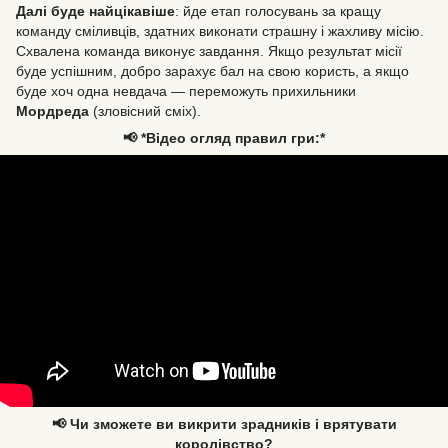
Далі буде найцікавіше
: йде етап голосувань за кращу
команду сміливців, здатних виконати страшну і жахливу місію.
Схвалена команда виконує завдання. Якщо результат місії
буде успішним, добро зарахує бал на свою користь, а якщо
буде хоч одна невдача — переможуть прихильники
Мордреда
(зловісний сміх).
📢 *Відео огляд правил гри:*
📢 Чи зможете ви викрити зрадників і врятувати
королівство?