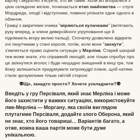
картку і акуратно з'ясуйте, хто ви такий. Коли всі впоралися з
цією складною місією, починається
етап знайомства
— слуги
Мордреда, злодії і відступники, повинні упізнати одне одного в
обличчя.
Гравці з закритими очима "
міряються кулачками
" (витягають
руку вперед, а члени диверсійного угруповання ще й
піднімають вгору великі пальці). Спочатку дозволено відкрити
очі лазутчикам у стані короля, потім, коли вони "
заснути
",
з'являється право оцінити ситуацію у
Мерліна
. Старий шахрай
теж може знати, хто справжній лиходій, але тільки спробує про
це заїкнутися вголос і буде нещадно знищений в кінці гри, тож
йому залишиться придумувати хитромудрі плани, щоб натяки
стали зрозумілими тільки світлій стороні.
👽Що, занадто просто? Хочете ускладнити?👽
Введіть у гру
Персіваля
, який знає
Мерліна
і може
його захистити у важких ситуаціях, використовуйте
лже-Мерліна — Моргану
, яка своїм виглядом
плутатиме
Персіваля
, додайте злого
Оберона
, який
не знає, хто його товариші… Варіантів багато, а
отже, кожна ваша партія може бути дуже
унікальною.