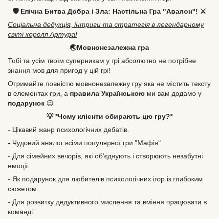
🛡️ Епічна Битва Добра і Зла: Настільна Гра "Авалон"! ⚔️
Соціальна дедукція, інтриги та стратегія в легендарному
світі короля Артура!
🌏Мовнонезалежна гра
Тобі та усім твоїм суперникам у грі абсолютно не потрібне
знання мов для пригод у цій грі!
Отримайте повністю мовнонезалежну гру яка не містить тексту
в елементах гри, а
правила Українською
ми вам додамо у
подарунок
😉
💡 *Чому клієнти обирають цю гру?*
- Цікавий жанр психологічних дебатів.
- Чудовий аналог всіми популярної гри "Мафія"
- Для сімейних вечорів, які об’єднують і створюють незабутні
емоції.
- Як подарунок для любителів психологічних ігор із глибоким
сюжетом.
- Для розвитку дедуктивного мислення та вміння працювати в
команді.