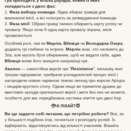
Гра проходить у кілька раундів, кожен із яких
складається з двох фаз:
1.
Фаза вибору команди
: Лідер обирає гравців для
виконання місії, а всі голосують за затвердження команди.
2.
Фаза місії
: Обрані гравці таємно обирають карту успіху чи
провалу. Якщо хоча б одна карта провалу зіграна, місія
провалюється.
Особливі ролі, такі як
Мерлін, Вбивця
чи
Володарка Озера
,
додають грі глибини та інтриги.
Мерлін
знає, хто належить до
Зла, але мусить бути обережним, щоб не видати себе, адже
Вбивця
може його знищити наприкінці гри.
Авалон
— самостійна версія гри "
Resistance
", механіку якої
трошки підправили, прибрали ускладнюючий процес місії і
нагородили новою чарівною темою легенд про короля Артура
і лицарів круглого столу. Однак якщо ви прикипіли душею до
квестових заходів оригінальної версії і жити без них не можете,
особисто для вас передбачена система злиття цих двох ігор.
🥹ЧІ ЛІХАЙ?😈
Ви ще задаєте собі питання, що потрібно робити?
Все, як
у більшості подібних ігор, почнеться з розподілу ролей. Їх
відбирають, відштовхуючись від кількості учасників. Візьміть