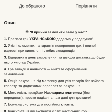
До обраного
Порівняти
Опис
🎯 *8 причин замовити саме у нас:*
1.
Правила гри
УКРАЇНСЬКОЮ
додаємо у подарунок!
2.
Якісні елементи, та гарантія повернення гри, і повної
вартості при винекненні любих складнощів.
3.
Відправка в день замовлення, та швидка доставка до будь-
якого куточка України.
4.
Гра завжди в наявності — миттєве оформлення
замовлення.
5.
Опція пакування від магазину для усіх товарів без зайвого
клопоту, та додаткових переплат за пакування.
6.
Можливість
придбати
Накладним платежем
(без
передплат), просто надішліть нам дані для доставки!
7.
Бонусна система для постійних клієнтів.
8.
Консультація від експертів у світі настільних ігор.