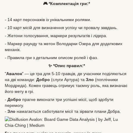
🎮 *Комплектація гри:*
- 14 карт персонажів із унікальними ролями.
- 10 карт місій для визначення успіху чи провалу завдань.
- Жетони голосування, маркери результатів і лідера.
- Маркер раунду та жетон Володарки Озера для додаткових
механік.
- Правила гри з детальним описом ролей і фаз.
✨ *Опис правил:*
"
Авалон
" — це гра для 5-10 гравців, де учасники поділяються
на дві команди:
Добро
(слуги Артура) та
Зло
(поплічники
Мордреда). Кожен гравець отримує таємну роль, яка визначає
його мету в грі.
-
Добро
прагне виконати три успішні місії, щоб здобути
перемогу.
-
Зло
намагається саботувати місії та зірвати плани Добра.