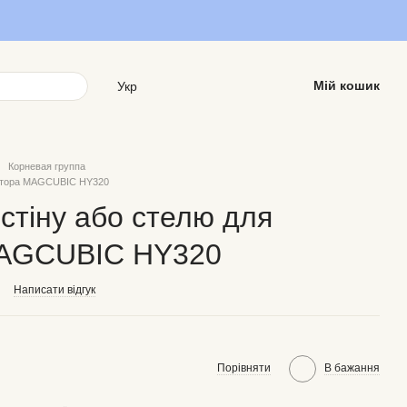
Мій кошик
Укр
Корневая группа
оектора MAGCUBIC HY320
 стіну або стелю для
MAGCUBIC HY320
Написати відгук
Порівняти
В бажання