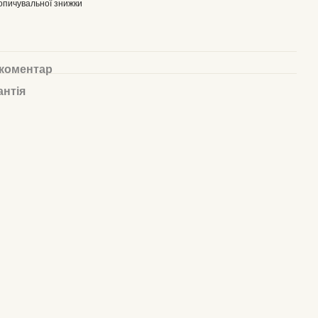
опичувальної знижки
 коментар
антія