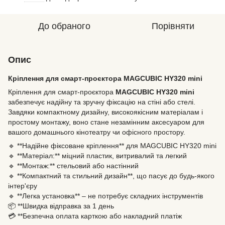
До обраного
Порівняти
Опис
Кріплення для смарт-проєктора MAGCUBIC HY320 mini
Кріплення для смарт-проєктора
MAGCUBIC HY320 mini
забезпечує надійну та зручну фіксацію на стіні або стелі.
Завдяки компактному дизайну, високоякісним матеріалам і
простому монтажу, воно стане незамінним аксесуаром для
вашого домашнього кінотеатру чи офісного простору.
🔹 **Надійне фіксоване кріплення** для MAGCUBIC HY320 mini
🔹 **Матеріал:** міцний пластик, витривалий та легкий
🔹 **Монтаж:** стельовий або настінний
🔹 **Компактний та стильний дизайн**, що пасує до будь-якого
інтер'єру
🔹 **Легка установка** – не потребує складних інструментів
📦 **Швидка відправка за 1 день
💳 **Безпечна оплата карткою або накладний платіж