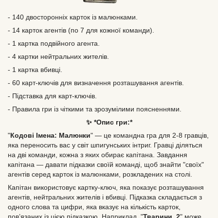
- 140 двосторонніх карток із малюнками.
- 14 карток агентів (по 7 для кожної команди).
- 1 картка подвійного агента.
- 4 картки нейтральних жителів.
- 1 картка вбивці.
- 60 карт-ключів для визначення розташування агентів.
- Підставка для карт-ключів.
- Правила гри із чіткими та зрозумілими поясненнями.
✨ *Опис гри:*
"
Кодові Імена: Малюнки
" — це командна гра для 2-8 гравців,
яка переносить вас у світ шпигунських інтриг. Гравці діляться
на дві команди, кожна з яких обирає капітана. Завдання
капітана — давати підказки своїй команді, щоб знайти "своїх"
агентів серед карток із малюнками, розкладених на столі.
Капітан використовує картку-ключ, яка показує розташування
агентів, нейтральних жителів і вбивці. Підказка складається з
одного слова та цифри, яка вказує на кількість карток,
пов’язаних із цією підказкою. Наприклад, "
Тварини, 2
" може