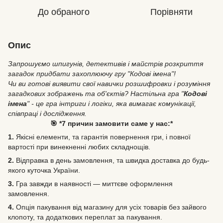
До обраного
Порівняти
Опис
Запрошуємо шпигунів, детективів і майстрів розкриття
загадок придбати захоплюючу гру "Кодові імена"!
Чи ви готові виявити свої навички розшифровки і розуміння
загадкових зображень та об'єктів? Настільна гра "
Кодові
імена
" - це гра інтриги і логіки, яка вимагає комунікації,
співпраці і дослідження.
🎯 *7 причин замовити саме у нас:*
1.
Якісні елементи, та гарантія повернення гри, і повної
вартості при винекненні любих складнощів.
2.
Відправка в день замовлення, та швидка доставка до будь-
якого куточка України.
3.
Гра завжди в наявності — миттєве оформлення
замовлення.
4.
Опція пакування від магазину для усіх товарів без зайвого
клопоту, та додаткових переплат за пакування.