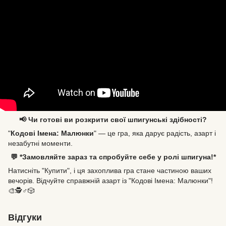
📢 Чи готові ви розкрити свої шпигунські здібності?
"
Кодові Імена: Малюнки
" — це гра, яка дарує радість, азарт і
незабутні моменти.
💬 *Замовляйте зараз та спробуйте себе у ролі шпигуна!*
Натисніть "Купити", і ця захоплива гра стане частиною ваших
вечорів. Відчуйте справжній азарт із "Кодові Імена: Малюнки"!
🎨🕵️♂️🎲
Відгуки