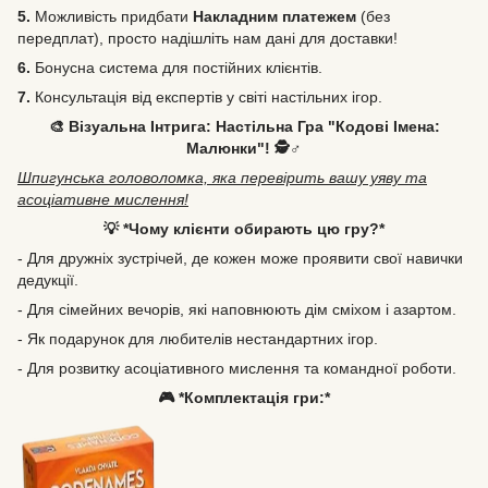
5.
Можливість
придбати
Накладним платежем
(без
передплат), просто надішліть нам дані для доставки!
6.
Бонусна система для постійних клієнтів.
7.
Консультація від експертів у світі настільних ігор.
🎨 Візуальна Інтрига: Настільна Гра "Кодові Імена:
Малюнки"! 🕵️♂️
Шпигунська головоломка, яка перевірить вашу уяву та
асоціативне мислення!
💡 *Чому клієнти обирають цю гру?*
- Для дружніх зустрічей, де кожен може проявити свої навички
дедукції.
- Для сімейних вечорів, які наповнюють дім сміхом і азартом.
- Як подарунок для любителів нестандартних ігор.
- Для розвитку асоціативного мислення та командної роботи.
🎮 *Комплектація гри:*