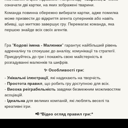
означати дві картки, на яких зображені тварини.
Команда повинна обережно вибирати картки, адже помилка
може призвести до відкриття агента суперників або навіть
вбивці, що миттєво завершує гру. Перемагає команда, яка
першою знайде всіх своїх агентів.
Гра "
Кодові імена - Малюнки
" гарантує найбільший рівень
адреналіну та спокушає до аналізу, комунікації та стратегії.
Приєднуйтесь до гри і покажіть свою майстерність в
розгадуванні малюнків та шифрів.
✨ Особливості гри:
-
Унікальні ілюстрації
, які надихають на творчість.
-
Простота правил
, що робить гру доступною для всіх.
-
Висока реіграбельність
завдяки безмежним можливостям
асоціацій.
-
Ідеальна
для великих компаній, які люблять веселі та
креативні ігри.
📢 *Відео огляд правил гри:*