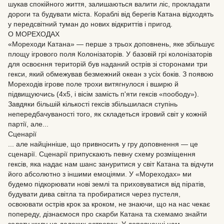
шукав спокійного життя, залишаються валити ліс, прокладати
дороги та будувати міста. Кораблі від берегів Катана відходять
у передсвітний туман до нових відкриттів і пригод.
О МОРЕХОДАХ
«Мореходи Катана» — перше з трьох доповнень, яке збільшує
площу ігрового поля Колонізаторів. У базовій грі колонізаторів
для освоєння територій був наданий острів зі сторонами три
гекси, який обмежував безмежний океан з усіх боків. З появою
Мореходів ігрове поле трохи витягнулося і вширю й
підвищуючись (4х5, і вісім замість п'яти гексів «поободу»).
Завдяки більшій кількості гексів збільшилася ступінь
непередбачуваності того, як складеться ігровий світ у кожній
партії, але...
Сценарії
... але найцінніше, що привносить у гру доповнення — це
сценарії. Сценарії припускають певну схему розміщення
гексів, яка надає нам шанс зануритися у світ Катана та відчути
його абсолютно з іншими емоціями. У «Мореходах» ми
будемо підкорювати нові землі та приховуватися від піратів,
будувати дива світла та пробиратися через пустеля,
освоювати острів крок за кроком, не знаючи, що на нас чекає
попереду, дізнаємося про скарби Катана та схемамо знайти