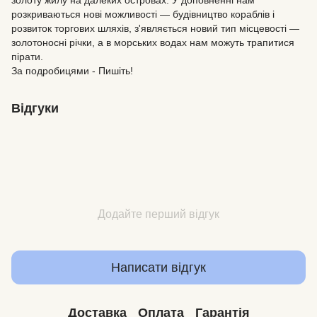
золоту жилу на далеких островах. У доповненні нам
розкриваються нові можливості — будівництво кораблів і
розвиток торгових шляхів, з'являється новий тип місцевості —
золотоносні річки, а в морських водах нам можуть трапитися
пірати.
За подробицями - Пишіть!
Відгуки
Додайте перший відгук
Написати відгук
Доставка
Оплата
Гарантія