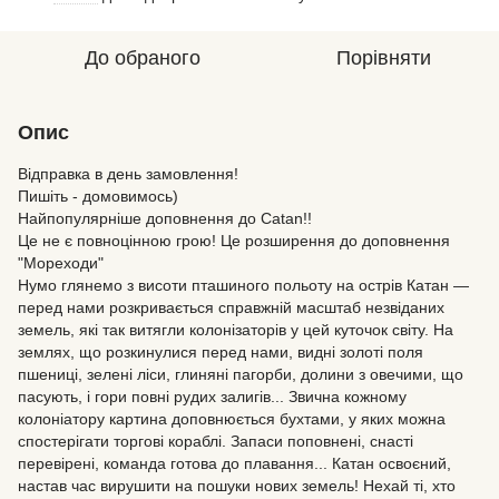
До обраного
Порівняти
Опис
Відправка в день замовлення!
Пишіть - домовимось)
Найпопулярніше доповнення до Catan!!
Це не є повноцінною грою! Це розширення до доповнення
"Мореходи"
Нумо глянемо з висоти пташиного польоту на острів Катан —
перед нами розкривається справжній масштаб незвіданих
земель, які так витягли колонізаторів у цей куточок світу. На
землях, що розкинулися перед нами, видні золоті поля
пшениці, зелені ліси, глиняні пагорби, долини з овечими, що
пасують, і гори повні рудих залигів... Звична кожному
колоніатору картина доповнюється бухтами, у яких можна
спостерігати торгові кораблі. Запаси поповнені, снасті
перевірені, команда готова до плавання... Катан освоєний,
настав час вирушити на пошуки нових земель! Нехай ті, хто