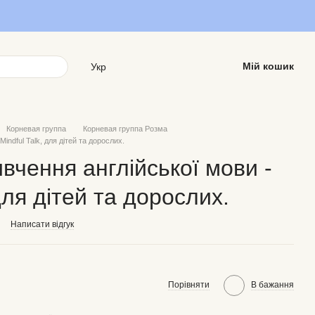
Мій кошик
Укр
Корневая группа
Корневая группа Розма
indful Talk, для дітей та дорослих.
вчення англійської мови -
 для дітей та дорослих.
Написати відгук
Порівняти
В бажання