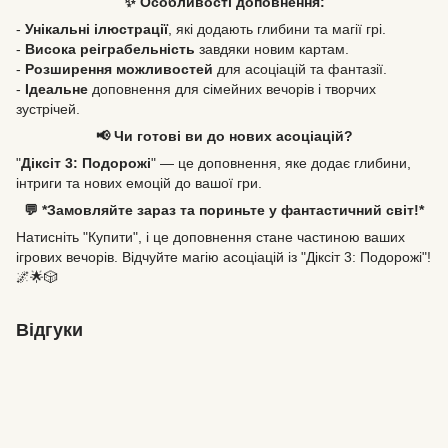
✨ Особливості доповнення:
-
Унікальні ілюстрації
, які додають глибини та магії грі.
-
Висока реіграбельність
завдяки новим картам.
-
Розширення можливостей
для асоціацій та фантазії.
-
Ідеальне
доповнення для сімейних вечорів і творчих
зустрічей.
📢 Чи готові ви до нових асоціацій?
"
Діксіт 3: Подорожі
" — це доповнення, яке додає глибини,
інтриги та нових емоцій до вашої гри.
💬 *Замовляйте зараз та пориньте у фантастичний світ!*
Натисніть "Купити", і це доповнення стане частиною ваших
ігрових вечорів. Відчуйте магію асоціацій із "Діксіт 3: Подорожі"!
🌌🌟🎲
Відгуки