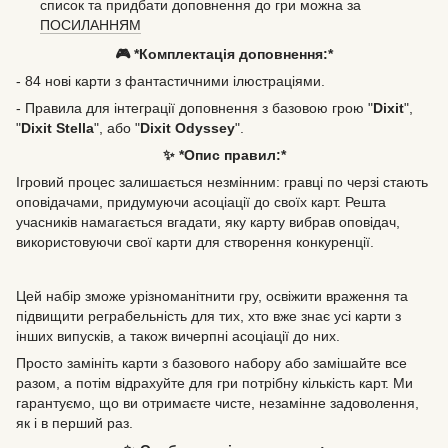
список та придбати доповнення до гри можна за
ПОСИЛАННЯМ
🎮 *Комплектація доповнення:*
- 84 нові карти з фантастичними ілюстраціями.
- Правила для інтеграції доповнення з базовою грою "
Dixit
",
"
Dixit Stella
", або "
Dixit Odyssey
".
✨ *Опис правил:*
Ігровий процес залишається незмінним: гравці по черзі стають
оповідачами, придумуючи асоціації до своїх карт. Решта
учасників намагається вгадати, яку карту вибрав оповідач,
використовуючи свої карти для створення конкуренції.
Цей набір зможе урізноманітнити гру, освіжити враження та
підвищити реграбельність для тих, хто вже знає усі карти з
інших випусків, а також вичерпні асоціації до них.
Просто замініть карти з базового набору або замішайте все
разом, а потім відрахуйте для гри потрібну кількість карт. Ми
гарантуємо, що ви отримаєте чисте, незамінне задоволення,
як і в перший раз.