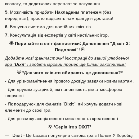
клопоту, та додаткових переплат за пакування.
5.
Можливість
придбати
Накладним платежем
(без
передплат), просто надішліть нам дані для доставки!
6.
Бонусна система для постійних клієнтів.
7.
Консультація від експертів у світі настільних ігор.
🌟 Поринайте в світ фантастики: Доповнення "Діксіт 3:
Подорожі"! 🃏
Додайте нові фантастичні ілюстрації до вашої улюбленої
гри "
Dixit
" і зробіть ігровий процес ще більш захопливим!
💡 *Для чого клієнти обирають це доповнення?*
- Для урізноманітнення ігрового досвіду завдяки новим картам.
- Для дружніх зустрічей, які наповнюють дім атмосферою
творчості.
- Як подарунок для фанатів "
Dixit
", які хочуть додати нові
елементи до своєї гри.
- Для розвитку асоціативного мислення та креативності.
💡 *Серія ігор DIXIT*
Dixit
- Це базова популярна світова гра з Полем У Коробці