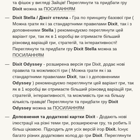
та фішок у вигляді Зайців! Переглянути та придбати гру
Dixit
можна за
ПОСИЛАННЯМ
Dixit Stella / Діксіт стелла -
Гра по принципу базової гри (
Можна грати як і за стандартними правилами
Dixit
, так і з
доповненими
Stella
) рекомендуємо переглянути цей
варіант гри, так як в 1 коробці ви отримаєте більший
різновид варіацій гри, стратегій, та інтерактивності!
Переглянути та придбати гру
Dixit Stella
можна за
ПОСИЛАННЯМ
Dixit Odyssey
- розширена версія гри Dixit, додає нові
правила та можливості гри ( Можна грати як і за
стандартними правилами
Dixit
, так і з доповненими
Odyssey
) рекомендуємо переглянути цей варіант гри, так
як в 1 коробці ви отримаєте більший різновид варіацій гри,
стратегій, інтерактивності, та можливість гри на більшу
кількість гравців! Переглянути та придбати гру
Dixit
Odyssey
можна за
ПОСИЛАННЯМ
Доповнення та додаткові картки Dixit
- Додають нові
ілюстрації на різні теми гри, розширюючи гру, та робить її
більш цікавою. Підходить для усіх версій ігор
Dixit.
Існує
багато різних додаткових колод до гри
Dixit
. Переглянути