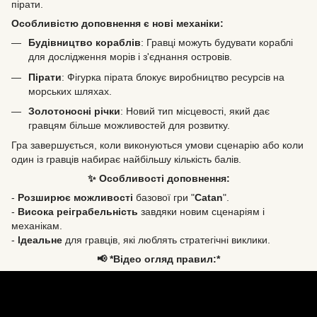
пірати.
Особливістю доповнення є нові механіки:
Будівництво кораблів
: Гравці можуть будувати кораблі
для дослідження морів і з'єднання островів.
Пірати
: Фігурка пірата блокує виробництво ресурсів на
морських шляхах.
Золотоносні річки
: Новий тип місцевості, який дає
гравцям більше можливостей для розвитку.
Гра завершується, коли виконуються умови сценарію або коли
один із гравців набирає найбільшу кількість балів.
✨ Особливості доповнення:
-
Розширює можливості
базової гри "
Catan
".
-
Висока реіграбельність
завдяки новим сценаріям і
механікам.
-
Ідеальне
для гравців, які люблять стратегічні виклики.
📢 *Відео огляд правил:*