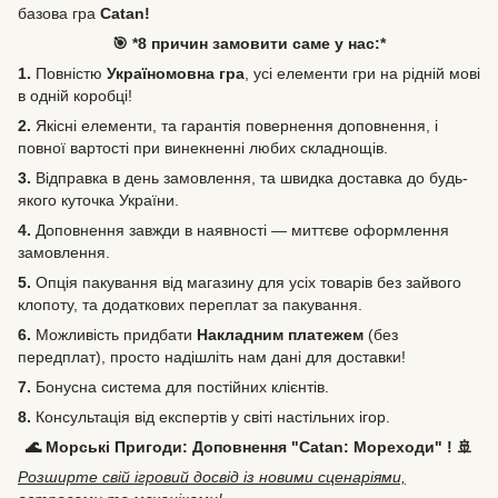
базова гра
Catan!
🎯 *8 причин замовити саме у нас:*
1.
Повністю
Україномовна гра
, усі елементи гри на рідній мові
в одній коробці!
2.
Якісні елементи, та гарантія повернення доповнення, і
повної вартості при винекненні любих складнощів.
3.
Відправка в день замовлення, та швидка доставка до будь-
якого куточка України.
4.
Доповнення завжди в наявності — миттєве оформлення
замовлення.
5.
Опція пакування від магазину для усіх товарів без зайвого
клопоту, та додаткових переплат за пакування.
6.
Можливість
придбати
Накладним платежем
(без
передплат), просто надішліть нам дані для доставки!
7.
Бонусна система для постійних клієнтів.
8.
Консультація від експертів у світі настільних ігор.
🌊 Морські Пригоди: Доповнення "Catan: Мореходи" ! 🚢
Розширте свій ігровий досвід із новими сценаріями,