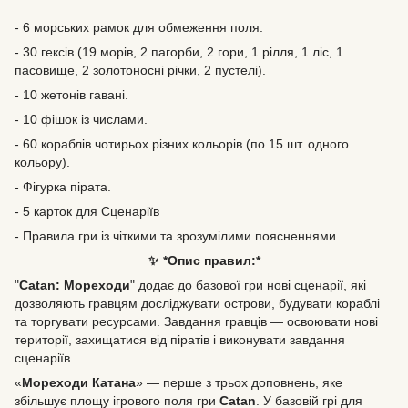
- 6 морських рамок для обмеження поля.
- 30 гексів (19 морів, 2 пагорби, 2 гори, 1 рілля, 1 ліс, 1
пасовище, 2 золотоносні річки, 2 пустелі).
- 10 жетонів гавані.
- 10 фішок із числами.
- 60 кораблів чотирьох різних кольорів (по 15 шт. одного
кольору).
- Фігурка пірата.
- 5 карток для Сценаріїв
- Правила гри із чіткими та зрозумілими поясненнями.
✨ *Опис правил:*
"
Catan: Мореходи
" додає до базової гри нові сценарії, які
дозволяють гравцям досліджувати острови, будувати кораблі
та торгувати ресурсами. Завдання гравців — освоювати нові
території, захищатися від піратів і виконувати завдання
сценаріїв.
«
Мореходи Катана
» — перше з трьох доповнень, яке
збільшує площу ігрового поля гри
Catan
. У базовій грі для