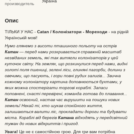
Україна
производитель
Опис
ТІЛЬКИ У НАС -
Catan
/ Колонізатори - Мореходи
- на рідній
Українській мові!
Нумо глянемо з висоти пташиного польоту на острів
Катан
— перед нами розкривається справжній масштаб
незвіданих земель, які так витягли колонізаторів у цей
куточок світу. На землях, що розкинулися перед нами, видні
золоті поля пшениці, зелені ліси, глиняні пагорби, долини з
овечими, що пасують, і гори повні рудих залигів... Звична
кожному колоніатору картина доповнюється бухтами, у
яких можна спостерігати торгові кораблі. Запаси
поповнені, снасті перевірені, команда готова до плавання...
Катан
освоєний, настав час вирушити на пошуки нових
земель! Нехай ті, хто шукав спокійного життя,
залишаються валити ліс, прокладати дороги та будувати
міста. Кораблі від берегів
Катана
відходять у передсвітний
туман до нових відкриттів і пригод.
Увага!
Це не є самостійною грою. Для гри вам потрібна