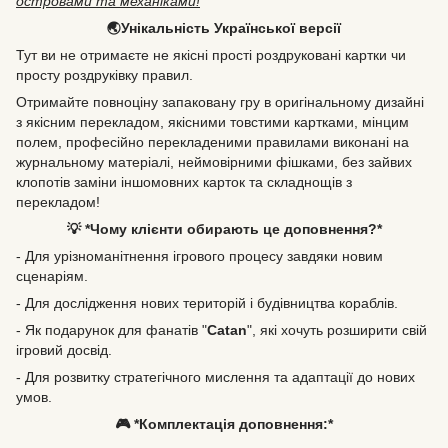
островами та механіками!
🌏Унікальність Української версії
Тут ви не отримаєте не якісні прості роздруковані картки чи
просту роздруківку правил.
Отримайте повноціну запаковану гру в оригінальному дизайні
з якісним перекладом, якісними товстими картками, мінцим
полем, професійно перекладеними правилами виконані на
журнальному матеріалі, неймовірними фішками, без зайвих
клопотів заміни іншомовних карток та складнощів з
перекладом!
💡 *Чому клієнти обирають це доповнення?*
- Для урізноманітнення ігрового процесу завдяки новим
сценаріям.
- Для дослідження нових територій і будівництва кораблів.
- Як подарунок для фанатів "
Catan
", які хочуть розширити свій
ігровий досвід.
- Для розвитку стратегічного мислення та адаптації до нових
умов.
🎮 *Комплектація доповнення:*