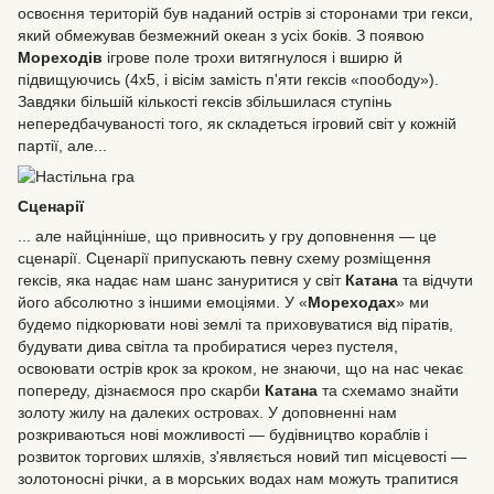
освоєння територій був наданий острів зі сторонами три гекси,
який обмежував безмежний океан з усіх боків. З появою
Мореходів
ігрове поле трохи витягнулося і вширю й
підвищуючись (4х5, і вісім замість п'яти гексів «поободу»).
Завдяки більшій кількості гексів збільшилася ступінь
непередбачуваності того, як складеться ігровий світ у кожній
партії, але...
Сценарії
... але найцінніше, що привносить у гру доповнення — це
сценарії. Сценарії припускають певну схему розміщення
гексів, яка надає нам шанс зануритися у світ
Катана
та відчути
його абсолютно з іншими емоціями. У «
Мореходах
» ми
будемо підкорювати нові землі та приховуватися від піратів,
будувати дива світла та пробиратися через пустеля,
освоювати острів крок за кроком, не знаючи, що на нас чекає
попереду, дізнаємося про скарби
Катана
та схемамо знайти
золоту жилу на далеких островах. У доповненні нам
розкриваються нові можливості — будівництво кораблів і
розвиток торгових шляхів, з'являється новий тип місцевості —
золотоносні річки, а в морських водах нам можуть трапитися