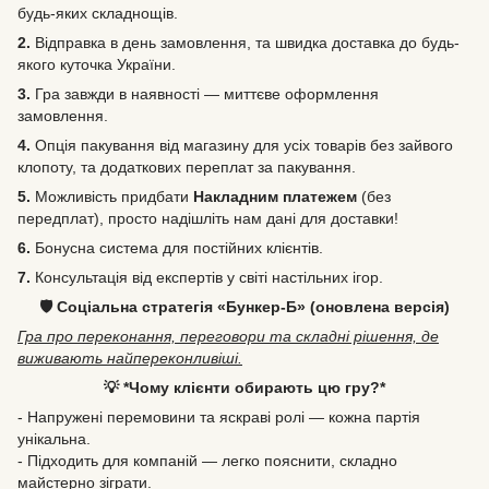
будь-яких складнощів.
2.
Відправка в день замовлення, та швидка доставка до будь-
якого куточка України.
3.
Гра завжди в наявності — миттєве оформлення
замовлення.
4.
Опція пакування від магазину для усіх товарів без зайвого
клопоту, та додаткових переплат за пакування.
5.
Можливість
придбати
Накладним платежем
(без
передплат), просто надішліть нам дані для доставки!
6.
Бонусна система для постійних клієнтів.
7.
Консультація від експертів у світі настільних ігор.
🛡️ Соціальна стратегія «Бункер-Б» (оновлена версія)
Гра про переконання, переговори та складні рішення, де
виживають найпереконливіші.
💡 *Чому клієнти обирають цю гру?*
- Напружені перемовини та яскраві ролі — кожна партія
унікальна.
- Підходить для компаній — легко пояснити, складно
майстерно зіграти.