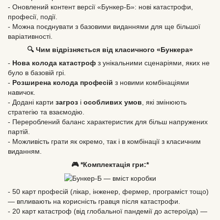
- Оновлений контент версії «Бункер-Б»: нові катастрофи,
професії, події.
- Можна поєднувати з базовими виданнями для ще більшої
варіативності.
🔍 Чим відрізняється від класичного «Бункера»
-
Нова колода катастроф
з унікальними сценаріями, яких не
було в базовій грі.
-
Розширена колода професій
з новими комбінаціями
навичок.
- Додані карти
загроз
і
особливих умов
, які змінюють
стратегію та взаємодію.
- Перероблений баланс характеристик для більш напружених
партій.
- Можливість грати як окремо, так і в комбінації з класичним
виданням.
🎮 *Комплектація гри:*
- 50 карт професій (лікар, інженер, фермер, програміст тощо)
— впливають на корисність гравця після катастрофи.
- 20 карт катастроф (від глобальної пандемії до астероїда) —