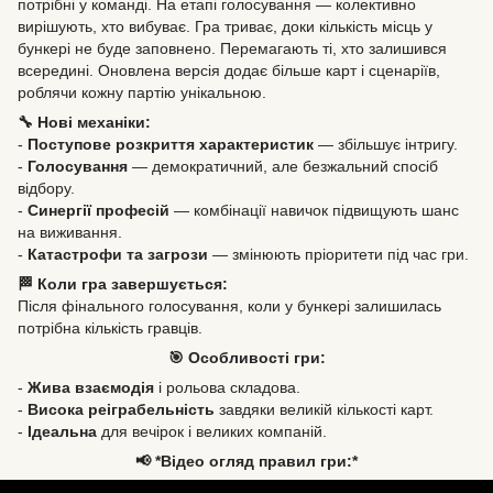
потрібні у команді. На етапі голосування — колективно
вирішують, хто вибуває. Гра триває, доки кількість місць у
бункері не буде заповнено. Перемагають ті, хто залишився
всередині. Оновлена версія додає більше карт і сценаріїв,
роблячи кожну партію унікальною.
🔧 Нові механіки:
-
Поступове розкриття характеристик
— збільшує інтригу.
-
Голосування
— демократичний, але безжальний спосіб
відбору.
-
Синергії професій
— комбінації навичок підвищують шанс
на виживання.
-
Катастрофи та загрози
— змінюють пріоритети під час гри.
🏁 Коли гра завершується:
Після фінального голосування, коли у бункері залишилась
потрібна кількість гравців.
🎯 Особливості гри:
-
Жива взаємодія
і рольова складова.
-
Висока реіграбельність
завдяки великій кількості карт.
-
Ідеальна
для вечірок і великих компаній.
📢 *Відео огляд правил гри:*