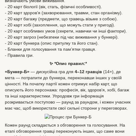
визначають умови виживання.
- 20 карт біології (вік, стать, фізичні особливості).
- 20 карт здоров’я (захворювання, травми, стан організму).
- 20 карт багажу (предмети, що гравець візьме з собою).
- 20 карт хобі (захоплення, що можуть стати у пригоді).
- 20 карт особливих умов (секрети, навички чи інші фактори).
- 20 карт загроз (небезпеки під час виживання у бункері).
- 20 карт бункера (опис притулку та його стан).
- Бланки для голосування та пам’ятки гравця.
- Правила гри.
✨ *Опис правил:*
«Бункер-Б»
— дискусійна гра для
4–12 гравців
(14+), де
мета — потрапити до бункера, переконавши інших у своїй
цінності. На початку партії кожен отримує набір карт, що
описують його персонажа: професія, вік, здоров’я, хобі, багаж
та інші характеристики. Упродовж гри інформація
розкривається поступово — раунд за раундом, і кожен учасник
має час, щоб використати свої сильні сторони у переговорах.
Кожен раунд складається з обговорення та голосування. На
етапі обговорення гравці переконують інших, що саме вони